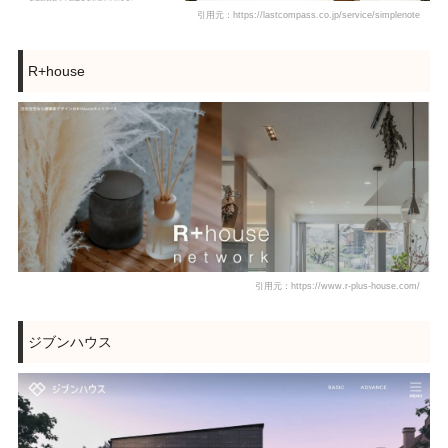
引用元：https://lastcompass.co.jp/service/simplenote
R+house
引用元：https://www.r-plus-house.com/
ジブンハウス