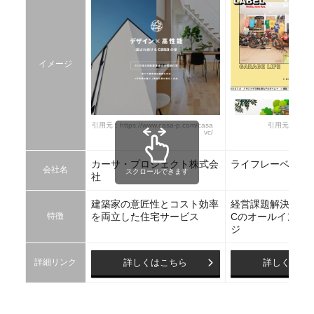
イメージ
引用元：https://www.casa-p.com/casa
引用元：https://l
vc/
カーサ・プロジェクト株式会
ライフレーベル
会社名
スクロールできます
社
建築家の意匠性とコスト効率
経営課題解決を支
特徴
を両立した住宅サービス
Cのオールインワ
ジ
詳細リンク
詳しくはこちら
詳しくはこ